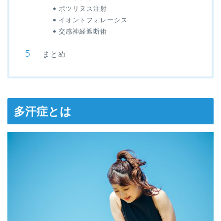
ボツリヌス注射
イオントフォレーシス
交感神経遮断術
まとめ
多汗症とは