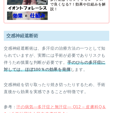
で良くなる?！効果や仕組みを解
説！
交感神経遮断術
交感神経遮断術は、多汗症の治療方法の一つとして知
られていますが、実際には手術が必要でありリスクも
伴うため慎重な判断が必要です。
手のひらの多汗症に
対しては、ほぼ100％の効果を発揮
します。
交感神経を切り取ったり焼き切ったりするため、手術
直後から効果を実感できることが特徴です。
参考：
汗の病気―多汗症と無汗症― Q12 – 皮膚科Q＆